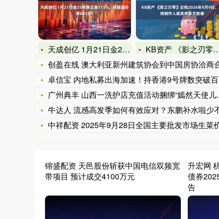
天成创亿 1月21日金25转债上涨113%，转股溢价率601
KB资产 《影之刃零》定档2026年9月9日，游戏制作人梁其
创盈在线 澳大利亚新州建筑协会到中国房协洽商
卓信宝 内地私募出海加速！持香港9号牌数突破百家，头部私募成
广州典丰 山西一洗护店充值活动捆绑“嫣然天使儿童医院”, 充
牛达人 流感高发季如何有效应对？东鹏补水啦少不了
中祥配资 2025年9月28日全国主要批发市场生菜价格行
镕盛配资 天邑股份斩获中国电信双频宽
升宏网 
带项目 预计成交4100万元
债券20
告