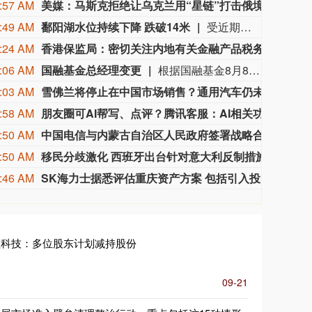
:57 AM
美媒：马斯克拒绝让乌克兰用“星链”打击俄境内目标
美国
:49 AM
鄱阳湖水位持续下降 跌破14米
受近期持续高温天气影响，我国最大淡水湖鄱阳湖水位快速下降。截至8月8日8时，鄱阳湖标志性水文站星子站水位下降至13.97米，较昨日下降0.13米，鄱阳湖湖口站水位下降至13.84米，湖区两岸退水痕迹明显。（央视新闻）
:24 AM
香港保监局：密切关注内地有关金融产品税务安排
近期
:06 AM
国融基金总经理变更
根据国融基金8月8日公告，总经理毛灵俊因个人原因离任，总经理职位暂由张圆辉代任。根据国融基金安排，该公司董事会选举韩光华拟任公司总经理，待韩光华完成相关程序后履职。
:03 AM
雪佛兰将停止在中国市场销售？通用汽车仍未正面回应
近日
:58 AM
朋友圈可AI帮写、点评？腾讯客服：AI相关功能逐步开放中
8月
:50 AM
中国电信与内蒙古自治区人民政府签署战略合作协议
据人
:50 AM
移民分歧激化 西班牙出台针对意大利反制措施
由于
:46 AM
SK海力士据悉评估重庆资产方案 包括引入投资者
据知
程科技：多位股东计划减持股份
09-21