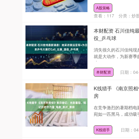
A股策略
查看：
117
分类：
炒
本财配资 石川佳纯最
役_乒乓球
消失很久的石川佳纯现
就是大动作，为新赛季
才....
日期：04-
本财配资
K线猎手 《南京照
房
在竞争激烈的暑期档电
宛如一匹黑马，成功吸引了
日期：04
K线猎手