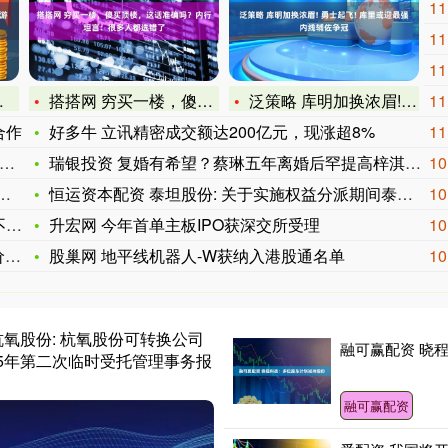
11
11
11
搭搭网 穷买一楼，傻买顶楼，这话准确吗？内行坦言：很多人都选
泛策略 库明加换浓眉! 勇士起飞! 库里或迎最强内线辅佐争冠
11
合作
好多牛 立讯精密成交额达200亿元，现涨超8%
11
瑞银投资 复婚有希望？蔡琳五年离婚后罕提高梓淇，网友称男方主
10
恒运资本配资 泰坦股份: 关于实施权益分派期间泰坦转债暂停转
10
！
升宏网 今年首单主板IPO获深交所受理
10
情
股巢网 地平线机器人-W获纳入港股通名单
10
杭氧股份: 杭氧股份可转换公司
融可赢配资 晓
25年第二次临时受托管理事务报
融可赢配资