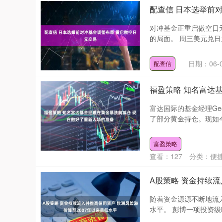
配查信 日本选举前
对冲基金正重启做空日
的局面。 周三美元兑日元
日期：06-
配查信
福盈策略 知名富达
富达国际的基金经理Geor
了部分黄金持仓。现如今，他
富盈策略
北证50
1134.24
13
0.93%
11.37
1.0
查看：
127
分类：
便
A股策略 资金持续流
随着资金源源不断地流
水平。 彭博一项投资级欧