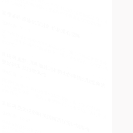
9月19日，天邑股份（300504）发布公告，公司于2025年
9月11日披露了作为成交候选人的相关公告。 近日，公司
收到
升宏网 杭氧股份: 杭氧股份可转换公司债券2025年
第二次临时受托管理事务报告
最新配资官网
09-30
证券代码：002430证券简称：杭氧股份债券代码：
127064债券简称：杭氧转债浙商证券股份有限公司关于杭
氧集团股份有限
融可赢配资 晓程科技：多位股东计划减持股份
便捷股票配资
09-21
南财智讯9月14日电，晓程科技公告，董事周劲松女士和高
管王含静女士计划在2025年10月14日至2026年1月14日期
间
爱配资 我国将开展市场准入壁垒清理整治行动，重
点包括这15种情形