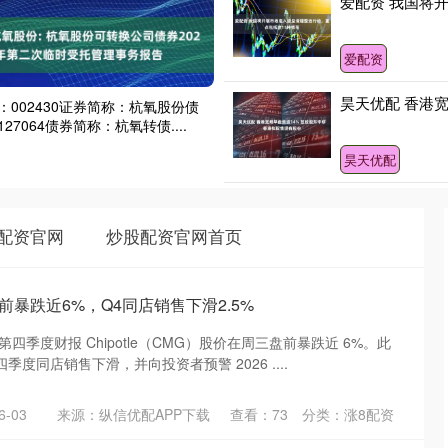
爱配资 我国将
爱配资
昊天优配 香港
：002430证券简称：杭氧股份债
27064债券简称：杭氧转债....
昊天优配
配资官网
炒股配资官网首页
e盘前暴跌近6%，Q4同店销售下滑2.5%
第四季度财报 Chipotle（CMG）股价在周三盘前暴跌近 6%。此
度同店销售下滑，并向投资者预警 2026 ....
-03
来源：纵信优配APP下载
查看：
73
分类：
涨8配资