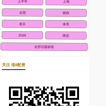
上半年
上海
全国
晓程
老兵
体育
2026
降息
全部话题标签
关注 涨8配资