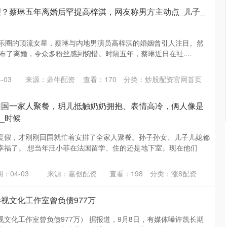
望？蔡琳五年离婚后罕提高梓淇，网友称男方主动点_儿子_
国娱乐圈的顶流女星，蔡琳与内地男演员高梓淇的婚姻曾引人注目。然
宣布了离婚，令众多粉丝感到惋惜。时隔五年，蔡琳近日在社....
-03
来源：鼎牛配资
查看：
170
分类：
炒股配资官网首页
回国一家人聚餐，玥儿抵触奶奶拥抱、表情高冷，俩人像是
_时候
度假，才刚刚回国就忙着安排了全家人聚餐。孙子孙女、儿子儿媳都
幸福了。 想当年汪小菲在法国留学、住的还是地下室。现在他们
：04-03
来源：嘉创配资
查看：
198
分类：
涨8配资
视文化工作室曾负债977万
文化工作室曾负债977万） 据报道，9月8日，有媒体曝许凯长期