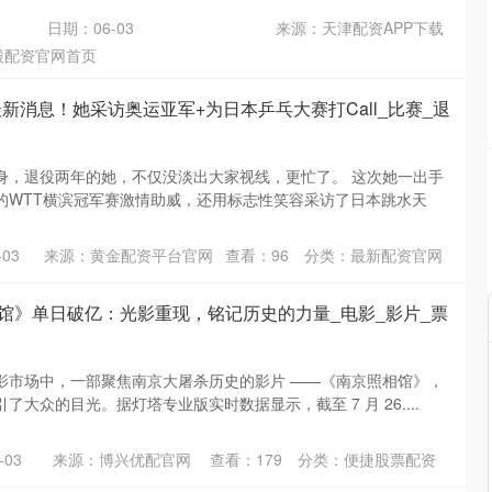
日期：06-03
来源：天津配资APP下载
股配资官网首页
新消息！她采访奥运亚军+为日本乒乓大赛打Call_比赛_退
身，退役两年的她，不仅没淡出大家视线，更忙了。 这次她一出手
的WTT横滨冠军赛激情助威，还用标志性笑容采访了日本跳水天
03
来源：黄金配资平台官网
查看：
96
分类：
最新配资官网
相馆》单日破亿：光影重现，铭记历史的力量_电影_影片_票
影市场中，一部聚焦南京大屠杀历史的影片 ——《南京照相馆》，
大众的目光。据灯塔专业版实时数据显示，截至 7 月 26....
-03
来源：博兴优配官网
查看：
179
分类：
便捷股票配资