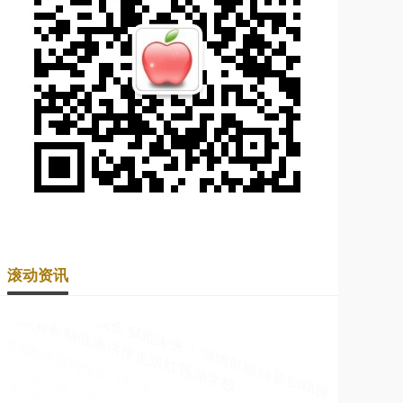
滚动资讯
镕盛配资 天邑股份斩获中国电信双频宽带项目 预计
成交4100万元
涨8配资
09-23