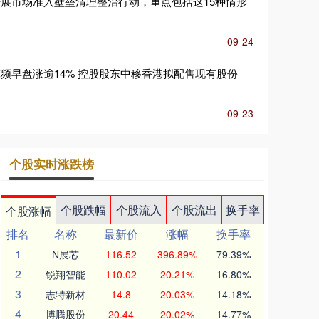
开展市场准入壁垒清理整治行动，重点包括这15种情形
09-24
宽频早盘涨逾14% 控股股东中移香港拟配售现有股份
09-23
个股实时涨跌榜
个股跌幅
个股流入
个股流出
换手率
个股涨幅
排名
名称
最新价
涨幅
换手率
1
N展芯
116.52
396.89%
79.39%
2
锐翔智能
110.02
20.21%
16.80%
3
志特新材
14.8
20.03%
14.18%
4
博腾股份
20.44
20.02%
14.77%