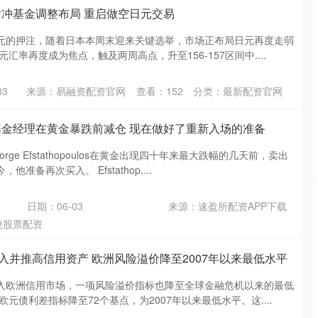
对冲基金调整布局 重启做空日元交易
元的押注，随着日本本周末迎来关键选举，市场正布局日元再度走弱
汇率再度成为焦点，触及两周高点，升至156-157区间中....
03
来源：易融资配资官网
查看：
152
分类：
最新配资官网
基金经理在黄金暴跌前减仓 现在做好了重新入场的准备
ge Efstathopoulos在黄金出现四十年来最大跌幅的几天前，卖出
准备再次买入。 Efstathop....
日期：06-03
来源：速盈所配资APP下载
创业板指
3563.12
1%
47.56
1.35%
捷股票配资
入并推高信用资产 欧洲风险溢价降至2007年以来最低水平
入欧洲信用市场，一项风险溢价指标也降至全球金融危机以来的最低
元债利差指标降至72个基点，为2007年以来最低水平。这....