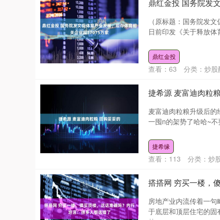
鼎红金投 国务院发
（原标题：国务院发文促
日前印发《关于释放体育
鼎红金投
查看：
63
分类：
炒股
捷希源 麦富迪肉粒粮
麦富迪肉粒粮升级后的
一囤n的架势了哈哈~不要
捷希缘
查看：
113
分类：
炒
搭搭网 穷买一楼，
房地产业内流传着一句
于底层和顶层住宅的固