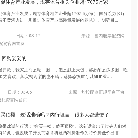
文促体育产业发展，现存体育相关企业超17075万家
体育产业发展，现存体育相关企业超1707.5万家） 国务院办公厅
消费潜力进一步推进体育产业高质量发展的意见》。明确目....
日期：03-17
来源：国内股票配资网
配资官网首页
 回购妥妥的
经典款，我家之前是吃一囤一，但是赶上大促，那必须是多多囤，吃
太喜欢。其实鸭肉梨的也不错，选择恐惧症可以all in看....
日期：03-05
来源：炒股配资正规平台平台
股配资官网首页
傻买顶楼，这话准确吗？内行坦言：很多人都选错了
略带戏谑的行话：“穷买一楼，傻买顶楼”。这句话道出了过去人们对
有印象，也反映了开发商常常将这两种房源作为特价房低价出售