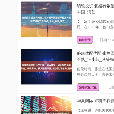
瑞银投资 复婚有希
中国_演艺
文 | 如月 曾经是韩
而，在2020年，他们
日期：04
瑞银投资
盛康优配优配 张兰
不熟_汪小菲_马筱梅
前段时间，张兰在法国
在身边的日子，真是太
生....
日期
盛康优配优配
华夏国际 许凯关联影
（原标题：许凯关联影视