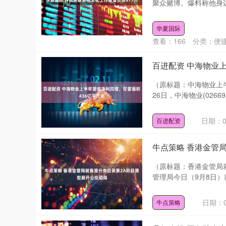
聚众赌博。爆料称他身边
华夏国际
查看：
166
分类：
便
百进配资 中海物业
（原标题：中海物业上半
26日，中海物业(02669
日期：0
百进配资
牛点策略 香港金管
（原标题：香港金管局就
管理局今日（9月8日）
日期：0
牛点策略