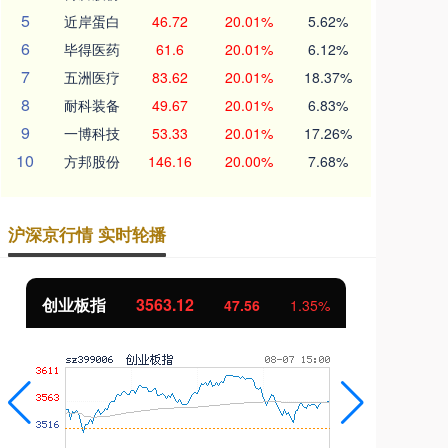
5
近岸蛋白
46.72
20.01%
5.62%
6
毕得医药
61.6
20.01%
6.12%
7
五洲医疗
83.62
20.01%
18.37%
8
耐科装备
49.67
20.01%
6.83%
9
一博科技
53.33
20.01%
17.26%
10
方邦股份
146.16
20.00%
7.68%
沪深京行情 实时轮播
基金指数
7242.10
国
12.30
0.17%